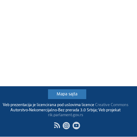
Mapa sajta
Veb prezentacija je licencirana pod uslovima licence
Creative Commons
Autorstvo-Nekomercijalno-Bez prerada 3.0 Srbija; Veb projekat
rik.parlament.gov.rs