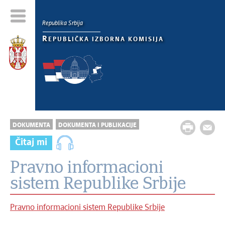
Republika Srbija
R
EPUBLIČKA IZBORNA KOMISIJA
DOKUMENTA
DOKUMENTA I PUBLIKACIJE
Čitaj mi
Pravno informacioni
sistem Republike Srbije
Pravno informacioni sistem Republike Srbije