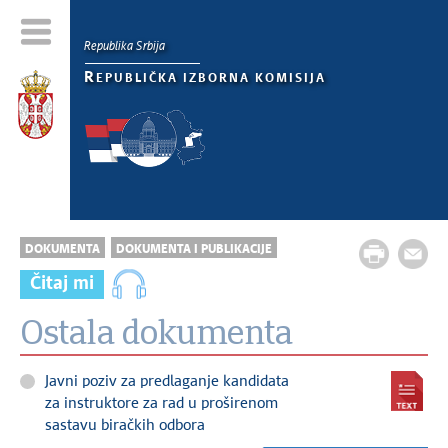
Republika Srbija
R
EPUBLIČKA IZBORNA KOMISIJA
DOKUMENTA
DOKUMENTA I PUBLIKACIJE
Čitaj mi
Ostala dokumenta
Javni poziv za predlaganje kandidata
za instruktore za rad u proširenom
sastavu biračkih odbora