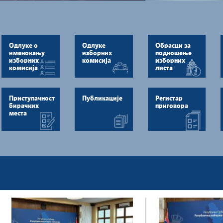
Одлуке о
Одлуке
Обрасци за
именовању
изборних
подношење
изборних
комисија
изборних
комисија
листа
Приступачност
Публикације
Регистар
бирачких
приговора
места