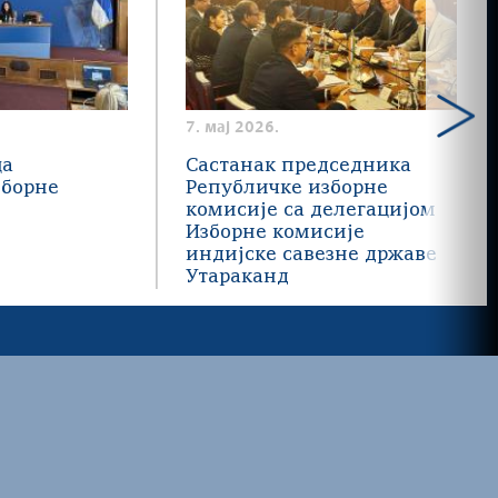
7. мај 2026.
ца
Састанак председника
зборне
Републичке изборне
комисије са делегацијом
Изборне комисије
индијске савезне државе
Утараканд