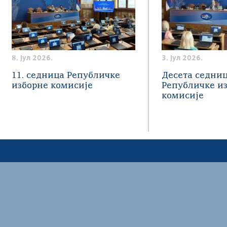
8. јул 2026.
3. јул 2026.
11. седница Републичке
Десета седни
изборне комисије
Републичке и
комисије