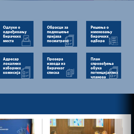
Одлуке о
Обрасци за
Решења о
одређивању
подношење
именовању
бирачких
пријава
бирачких
места
посматрача
одбора
Адресар
Провера
План
локалних
извода из
спровођења
изборних
бирачког
обука
комисија
списка
потенцијалних
чланова
бирачких
одбора