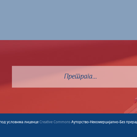
a под условима лиценце
Creative Commons
Ауторство-Некомерцијално-Без прерада