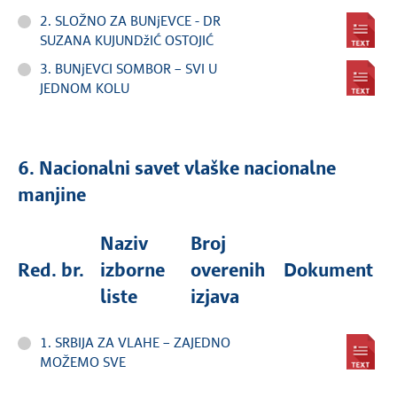
2. SLOŽNO ZA BUNjEVCE - DR
SUZANA KUJUNDžIĆ OSTOJIĆ
3. BUNjEVCI SOMBOR – SVI U
JEDNOM KOLU
6. Nacionalni savet vlaške nacionalne
manjine
Naziv
Broj
Red. br.
izborne
overenih
Dokument
liste
izjava
1. SRBIJA ZA VLAHE – ZAJEDNO
MOŽEMO SVE