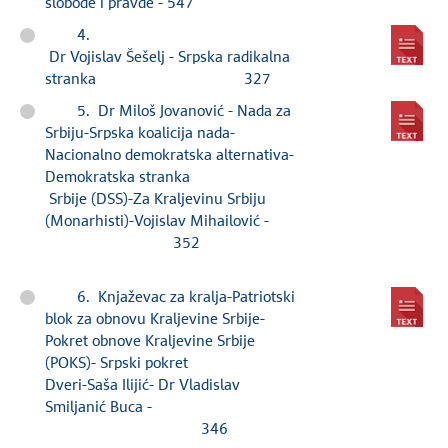
slobode i pravde - 547
4.
Dr Vojislav Šešelj - Srpska radikalna
stranka 327
5. Dr Miloš Jovanović - Nada za
Srbiju-Srpska koalicija nada-
Nacionalno demokratska alternativa-
Demokratska stranka
Srbije (DSS)-Za Kraljevinu Srbiju
(Monarhisti)-Vojislav Mihailović -
352
6. Knjaževac za kralja-Patriotski
blok za obnovu Kraljevine Srbije-
Pokret obnove Kraljevine Srbije
(POKS)- Srpski pokret
Dveri-Saša Ilijić- Dr Vladislav
Smiljanić Buca -
346