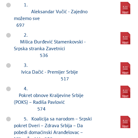
1.
Aleksandar Vučić - Zajedno
možemo sve
697
2.
Milica Đurđević Stamenkovski -
Srpska stranka Zavetnici
536
3.
Ivica Dačić - Premijer Srbije
517
4.
Pokret obnove Kraljevine Srbije
(POKS) – Radiša Pavlović
574
5. Koalicija sa narodom – Srpski
pokret Dveri – Zdrava Srbija – Da
pobedi domaćinski Aranđelovac –