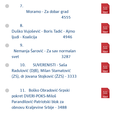
7.
Moramo - Za dobar grad
4555
8.
Duško Vujošević - Boris Tadić - Ajmo
ljudi - Koalicija 4946
9.
Nemanja Šarović - Za sav normalan
svet 3287
10. SUVERENISTI - Saša
Radulović (DJB), Milan Stamatović
(ZS), dr Jovana Stojković (ŽZS) - 3333
11. Boško Obradović-Srpski
pokret DVERI-POKS-Miloš
Parandilović-Patriotski blok za
obnovu Kraljevine Srbije - 3488