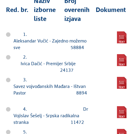
Naziv
Broj
Red. br.
izborne
overenih
Dokument
liste
izjava
1.
Aleksandar Vučić - Zajedno možemo
sve 58884
2.
Ivica Dačić - Premijer Srbije
24137
3.
Savez vojvođanskih Mađara - Ištvan
Pastor 8894
4. Dr
Vojislav Šešelj - Srpska radikalna
stranka 11472
5.