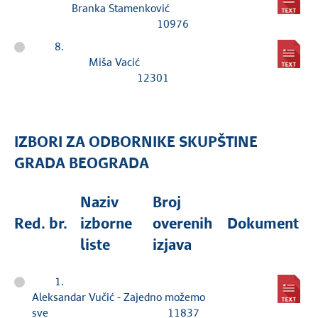
Branka Stamenković
10976
8.
Miša Vacić
12301
IZBORI ZA ODBORNIKE SKUPŠTINE
GRADA BEOGRADA
Naziv
Broj
Red. br.
izborne
overenih
Dokument
liste
izjava
1.
Aleksandar Vučić - Zajedno možemo
sve 11837