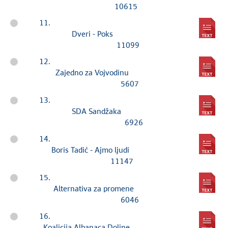
10615
11.
Dveri - Poks
11099
12.
Zajedno za Vojvodinu
5607
13.
SDA Sandžaka
6926
14.
Boris Tadić - Ajmo ljudi
11147
15.
Alternativa za promene
6046
16.
Koalicija Albanaca Doline