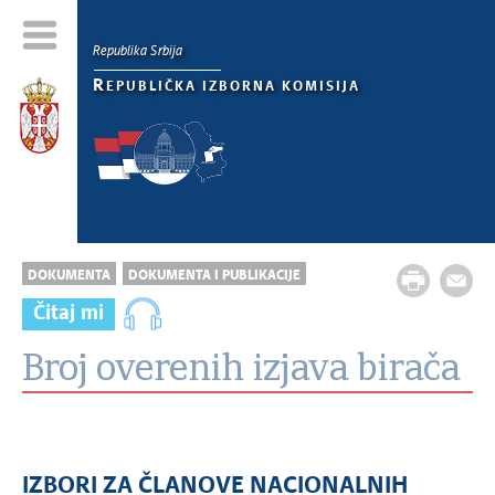
Republika Srbija
R
EPUBLIČKA IZBORNA KOMISIJA
DOKUMENTA
DOKUMENTA I PUBLIKACIJE
Čitaj mi
Broj overenih izjava birača
IZBORI ZA ČLANOVE NACIONALNIH