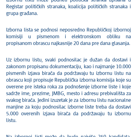
Izbornu listu može podneti politička stranka upisana u
Registar političkih stranaka, koalicija političkih stranaka i
grupa građana.
Izborna lista se podnosi neposredno Republičkoj izbornoj
komisiji u pismenom i elektronskom obliku na
propisanom obrascu najkasnije 20 dana pre dana glasanja.
Uz izbornu listu, svaki podnosilac je dužan da dostavi i
zakonom propisanu dokumentaciju, kao i najmanje 10.000
pismenih izjava birača da podržavaju tu izbornu listu na
obrascu koji propisuje Republička izborna komisija koje su
overene pre isteka roka za podnošenje izborne liste i koje
sadrže ime, prezime, JMBG, mesto i adresu prebivališta za
svakog birača. Jedini izuzetak je za izbornu listu nacionalne
manjine za koju podnosilac izborne liste treba da dostavi
5.000 overenih izjava birača da podržavaju tu izbornu
listu.