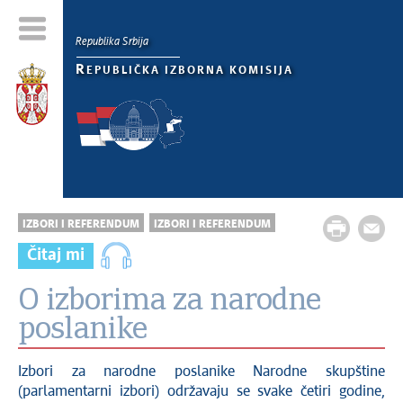
Republika Srbija
R
EPUBLIČKA IZBORNA KOMISIJA
IZBORI I REFERENDUM
IZBORI I REFERENDUM
Čitaj mi
O izborima za narodne
poslanike
Izbori za narodne poslanike Narodne skupštine
(parlamentarni izbori) održavaju se svake četiri godine,