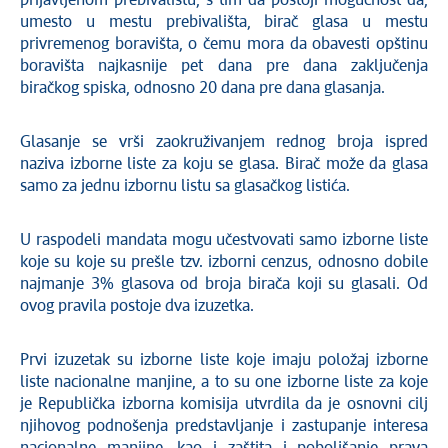
prijavljenom prebivalištu, s tim da postoji mogućnost da,
umesto u mestu prebivališta, birač glasa u mestu
privremenog boravišta, o čemu mora da obavesti opštinu
boravišta najkasnije pet dana pre dana zaključenja
biračkog spiska, odnosno 20 dana pre dana glasanja.
Glasanje se vrši zaokruživanjem rednog broja ispred
naziva izborne liste za koju se glasa. Birač može da glasa
samo za jednu izbornu listu sa glasačkog listića.
U raspodeli mandata mogu učestvovati samo izborne liste
koje su koje su prešle tzv. izborni cenzus, odnosno dobile
najmanje 3% glasova od broja birača koji su glasali. Od
ovog pravila postoje dva izuzetka.
Prvi izuzetak su izborne liste koje imaju položaj izborne
liste nacionalne manjine, a to su one izborne liste za koje
je Republička izborna komisija utvrdila da je osnovni cilj
njihovog podnošenja predstavljanje i zastupanje interesa