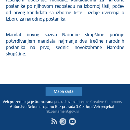
rešenjem dodeljuje mandate kandidatima za narodne
poslanike po njihovom redosledu na izbornoj listi, počev
od prvog kandidata sa izborne liste i izdaje uverenja o
izboru za narodnog poslanika.
Mandat novog saziva Narodne skupštine počinje
potvrđivanjem mandata najmanje dve trećine narodnih
poslanika na prvoj sednici novoizabrane Narodne
skupštine.
Mapa sajta
Veb prezentacija je licencirana pod uslovima licence
Creative Commons
Autorstvo-Nekomercijalno-Bez prerada 3.0 Srbija; Veb projekat
rik.parlament.gov.rs