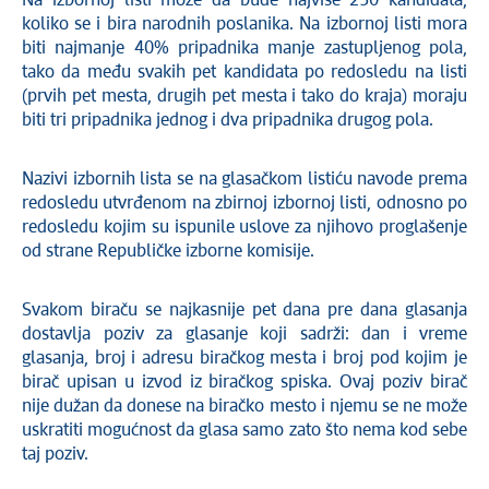
Na izbornoj listi može da bude najviše 250 kandidata,
koliko se i bira narodnih poslanika. Na izbornoj listi mora
biti najmanje 40% pripadnika manje zastupljenog pola,
tako da među svakih pet kandidata po redosledu na listi
(prvih pet mesta, drugih pet mesta i tako do kraja) moraju
biti tri pripadnika jednog i dva pripadnika drugog pola.
Nazivi izbornih lista se na glasačkom listiću navode prema
redosledu utvrđenom na zbirnoj izbornoj listi, odnosno po
redosledu kojim su ispunile uslove za njihovo proglašenje
od strane Republičke izborne komisije.
Svakom biraču se najkasnije pet dana pre dana glasanja
dostavlja poziv za glasanje koji sadrži: dan i vreme
glasanja, broj i adresu biračkog mesta i broj pod kojim je
birač upisan u izvod iz biračkog spiska. Ovaj poziv birač
nije dužan da donese na biračko mesto i njemu se ne može
uskratiti mogućnost da glasa samo zato što nema kod sebe
taj poziv.