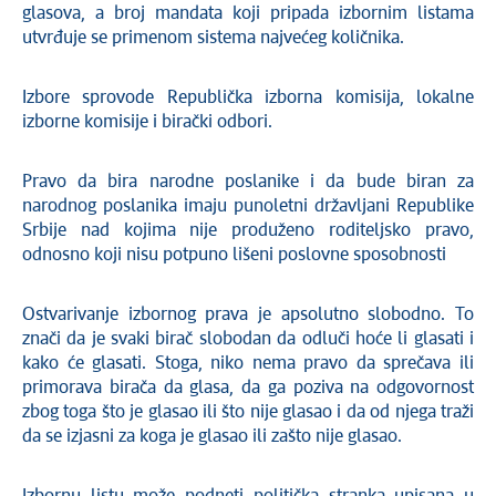
glasova, a broj mandata koji pripada izbornim listama
utvrđuje se primenom sistema najvećeg količnika.
Izbore sprovode Republička izborna komisija, lokalne
izborne komisije i birački odbori.
Pravo da bira narodne poslanike i da bude biran za
narodnog poslanika imaju punoletni državljani Republike
Srbije nad kojima nije produženo roditeljsko pravo,
odnosno koji nisu potpuno lišeni poslovne sposobnosti
Ostvarivanje izbornog prava je apsolutno slobodno. To
znači da je svaki birač slobodan da odluči hoće li glasati i
kako će glasati. Stoga, niko nema pravo da sprečava ili
primorava birača da glasa, da ga poziva na odgovornost
zbog toga što je glasao ili što nije glasao i da od njega traži
da se izjasni za koga je glasao ili zašto nije glasao.