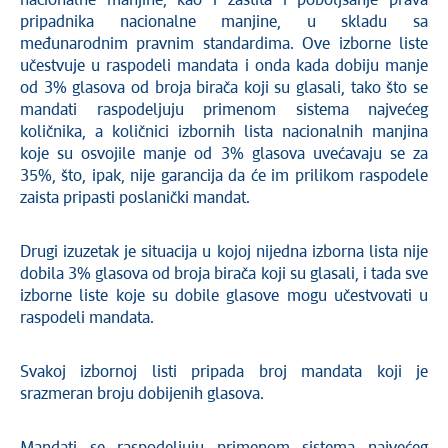
nacionalne manjine, kao i zaštita i poboljšanje prava
pripadnika nacionalne manjine, u skladu sa
međunarodnim pravnim standardima. Ove izborne liste
učestvuje u raspodeli mandata i onda kada dobiju manje
od 3% glasova od broja birača koji su glasali, tako što se
mandati raspodeljuju primenom sistema najvećeg
količnika, a količnici izbornih lista nacionalnih manjina
koje su osvojile manje od 3% glasova uvećavaju se za
35%, što, ipak, nije garancija da će im prilikom raspodele
zaista pripasti poslanički mandat.
Drugi izuzetak je situacija u kojoj nijedna izborna lista nije
dobila 3% glasova od broja birača koji su glasali, i tada sve
izborne liste koje su dobile glasove mogu učestvovati u
raspodeli mandata.
Svakoj izbornoj listi pripada broj mandata koji je
srazmeran broju dobijenih glasova.