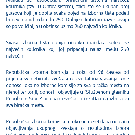
Mandati se raspodeljuju primenom sistema najvećeg
količnika (tzv. D`Ontov sistem), tako što se ukupan broj
glasova koji je dobila svaka pojedina izborna lista podeli
brojevima od jedan do 250. Dobijeni količnici razvrstavaju
se po veličini, a u obzir se uzima 250 najvećih količnika.
Svaka izborna lista dobija onoliko mandata koliko se
najvećih količnika koji joj pripadaju nalazi među 250
najvećih.
Republička izborna komisija u roku od 96 časova od
prijema svih zbirnih izveštaja o rezultatima glasanja, koje
donose lokalne izborne komisije za sva biračka mesta na
njenoj teritoriji, donosi i objavljuje u "Službenom glasniku
Republike Srbije" ukupan izveštaj o rezultatima izbora za
sva biračka mesta.
Republička izborna komisija u roku od deset dana od dana
objavljivanja ukupnog izveštaja o rezultatima izbora