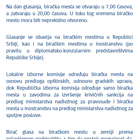
Na dan glasanja, biračka mesta se otvaraju u 7,00 časova,
a zatvaraju u 20,00 časova. U toku tog vremena biračko
mesto mora biti neprekidno otvoreno.
Glasanje se obavlja na biračkim mestima u Republici
Srbiji, kao i na biračkim mestima u inostranstvu (po
pravilu u diplomatsko-konzularnim predstavništvima
Republike Srbije).
Lokalne izborne komisije određuju biračka mesta na
osnovu predloga opštinskih, odnosno gradskih uprava,
dok Republička izborna komisija određuje samo biračka
mesta u zavodima za izvršenje krivičnih sankcija na
predlog ministarstva nadležnog za pravosuđe i biračka
mesta u inostranstvu na predlog ministarstva nadležnog za
spoljne poslove.
Birač glasa na biračkom mestu u zemlji prema