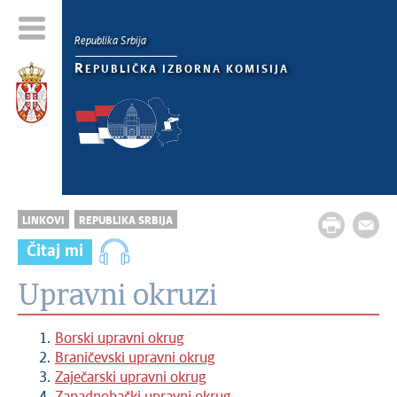
Republika Srbija
R
EPUBLIČKA IZBORNA KOMISIJA
LINKOVI
REPUBLIKA SRBIJA
Čitaj mi
Upravni okruzi
Borski upravni okrug
Braničevski upravni okrug
Zaječarski upravni okrug