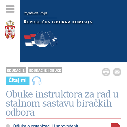
Republika Srbija
R
EPUBLIČKA IZBORNA KOMISIJA
EDUKACIJE
EDUKACIJE I OBUKE
Čitaj mi
Obuke instruktora za rad u
stalnom sastavu biračkih
odbora
Odluka o organizaciji i sprovođenju