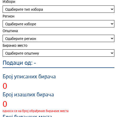
Избори
Регион
Општина
Бирачко место
Подаци од:
-
Број уписаних бирача
0
Број изашлих бирача
0
односи се на број обрађених бирачких места