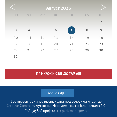
Август
2026
ПО
УТ
СР
ЧЕ
ПЕ
СУ
НЕ
1
2
3
4
5
6
8
9
7
10
11
12
13
14
15
16
17
18
19
20
21
22
23
24
25
26
27
28
29
30
31
ПРИКАЖИ СВЕ ДОГАЂАЈЕ
Мапа сајта
Веб презентација jе лиценциранa под условима лиценце
Creative Commons
Ауторство-Некомерцијално-Без прерада 3.0
Србија; Веб пројекат
rik.parlament.gov.rs