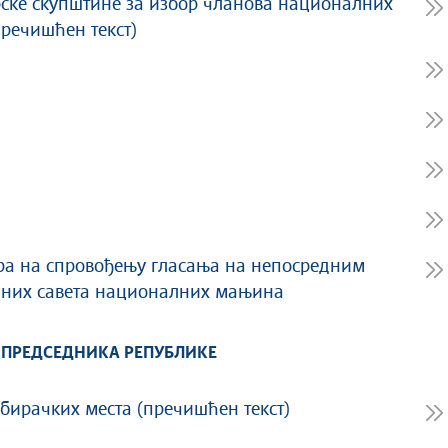
рске скупштине за избор чланова националних
речишћен текст)
ра на спровођењу гласања на непосредним
лних савета националних мањина
 ПРЕДСЕДНИКА РЕПУБЛИКЕ
бирачких места (пречишћен текст)