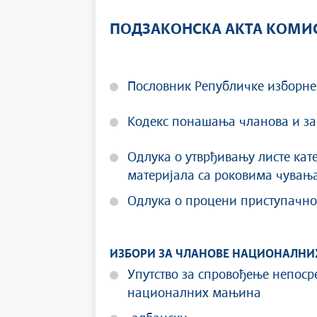
ПОДЗАКОНСКА АКТА КОМИ
Пословник Републичке изборне
Кодекс понашања чланова и за
Одлука о утврђивању листе кат
материјала са роковима чувањ
Одлука о процени приступачно
ИЗБОРИ ЗА ЧЛАНОВЕ НАЦИОНАЛН
Упутство за спровођење непоср
националних мањинa