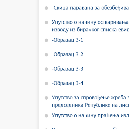
-Скица паравана за обезбеђива
Упутство о начину остваривања
изводу из бирачког списка евид
-Образац З-1
-Образац З-2
-Образац З-3
-Образац З-4
Упутство за спровођење жреба 
председника Републике на лис
Упутство о начину праћења изл