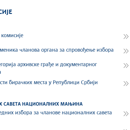
СИЈЕ
 комисије
меника чланова органа за спровођење избора
егорија архивске грађе и документарног
а
сти бирачких места у Републици Србији
ИХ САВЕТА НАЦИОНАЛНИХ МАЊИНА
едних избора за чланове националних савета