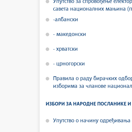
Упутство за спровођење електо
савета националних мањина (п
-албански
- македонски
- хрватски
- црногорски
Правила о раду бирачких одбо
изборима за чланове национа
ИЗБОРИ ЗА НАРОДНЕ ПОСЛАНИКЕ И
Упутство о начину одређивања 