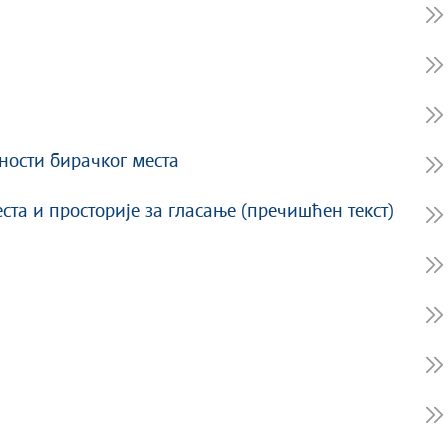
ности бирачког места
ста и просторије за гласање (пречишћен текст)