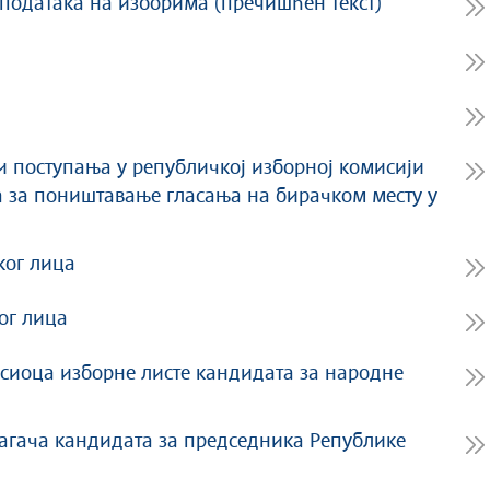
у података на изборима (пречишћен текст)
 поступања у републичкој изборној комисији
а за поништавање гласања на бирачком месту у
)
ког лица
ог лица
сиоца изборне листе кандидата за народне
агача кандидата за председника Републике