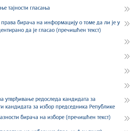
ње тајности гласања
 права бирача на информацију о томе да ли је у
ентирано да је гласао (пречишћен текст)
за утврђивање редоследа кандидата за
ти кандидата за избор председника Републике
азности бирача на изборе (пречишћен текст)