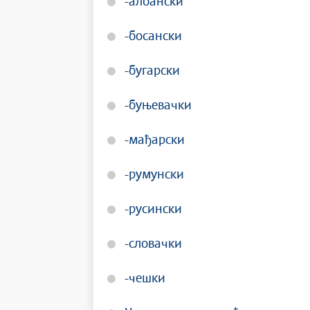
-албански
-босански
-бугарски
-буњевачки
-мађарски
-румунски
-русински
-словачки
-чешки