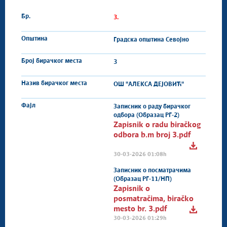
3.
Градска општина Севојно
3
ОШ "АЛЕКСА ДЕЈОВИЋ"
Записник о раду бирачког
одбора (Образац РГ-2)
Zapisnik o radu biračkog
odbora b.m broj 3.pdf
30-03-2026 01:08h
Записник о посматрачима
(Образац РГ-11/НП)
Zapisnik o
posmatračima, biračko
mesto br. 3.pdf
30-03-2026 01:29h