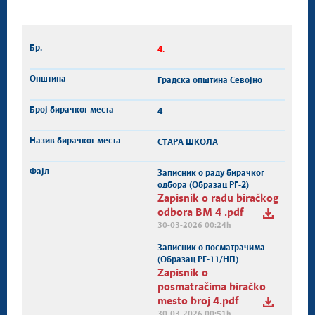
4.
Градска општина Севојно
4
СТАРА ШКОЛА
Записник о раду бирачког
одбора (Образац РГ-2)
Zapisnik o radu biračkog
odbora BM 4 .pdf
30-03-2026 00:24h
Записник о посматрачима
(Образац РГ-11/НП)
Zapisnik o
posmatračima biračko
mesto broj 4.pdf
30-03-2026 00:51h