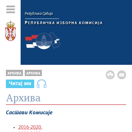
Република Србија
Р
ЕПУБЛИЧКА ИЗБОРНА КОМИСИЈА
АРХИВА
АРХИВА
Читај ми
Архива
Састави Комисије
2016-2020.