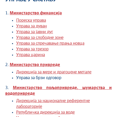
1.
Министарство финансија
Пореска управа
Управа за дуван
Управа за јавни дуг
Управа за слободне зоне
Управа за спречавање прања новца
Управа за трезор
Управа царина
2.
Министарство привреде
Дирекција за мере и драгоцене метале
Управа за брзи одговор
3.
Министарство пољопривреде, шумарства и
водопривреде
Дирекција за националне референтне
лабораторије
Републичка дирекција за воде