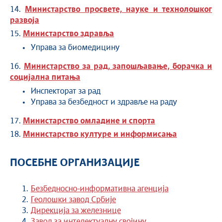
14.
Министарство просвете, науке и технолошког
развоја
15.
Министарство здравља
Управа за биомедицину
16.
Министарство за рад, запошљавање, борачка и
социјална питања
Инспекторат за рад
Управа за безбедност и здравље на раду
17.
Министарство омладине и спорта
18.
Министарство културе и информисања
ПОСЕБНЕ ОРГАНИЗАЦИЈЕ
Безбедносно-информативна агенција
Геолошки завод Србије
Дирекција за железнице
Завод за интелектуалну својину