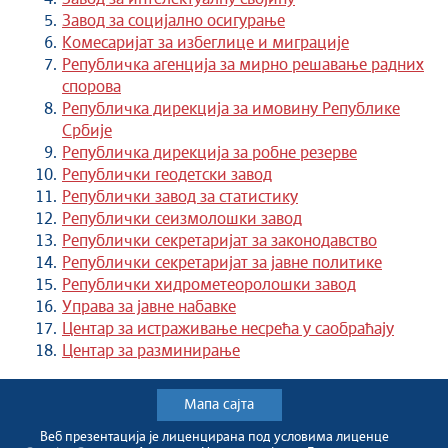
Завод за социјално осигурање
Комесаријат за избеглице и миграције
Републичка агенција за мирно решавање радних
спорова
Републичка дирекција за имовину Републике
Србије
Републичка дирекција за робне резерве
Републички геодетски завод
Републички завод за статистику
Републички сеизмолошки завод
Републички секретаријат за законодавство
Републички секретаријат за јавне политике
Републички хидрометеоролошки завод
Управа за јавне набавке
Центар за истраживање несрећа у саобраћају
Центар за разминирање
Мапа сајта
Веб презентација jе лиценциранa под условима лиценце