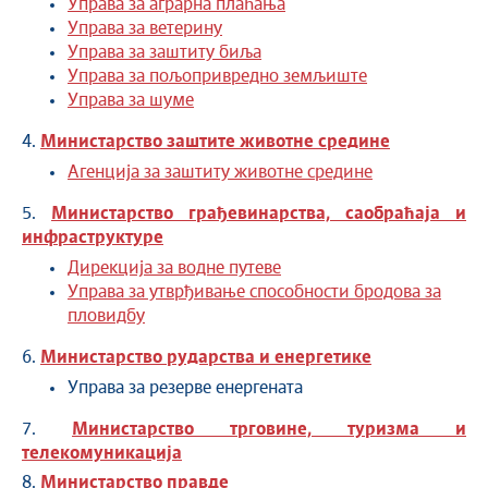
Управа за аграрна плаћања
Управа за ветерину
Управа за заштиту биља
Управа за пољопривредно земљиште
Управа за шуме
4.
Министарство заштите животне средине
Агенција за заштиту животне средине
5.
Министарство грађевинарства, саобраћаја и
инфраструктуре
Дирекција за водне путеве
Управа за утврђивање способности бродова за
пловидбу
6.
Министарство рударства и енергетике
Управа за резерве енергената
7.
Министарство трговине, туризма и
телекомуникација
8.
Министарство правде