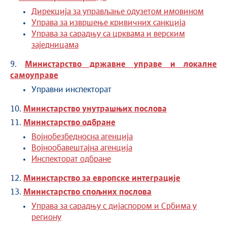
Дирекција за управљање одузетом имовином
Управа за извршење кривичних санкција
Управа за сарадњу са црквама и верским
заједницама
9.
Министарство државне управе и локалне
самоуправе
Управни инспекторат
10.
Министарство унутрашњих послова
11.
Министарство одбране
Војнобезбедносна агенција
Војнообавештајна агенција
Инспекторат одбране
12.
Министарство за европске интеграције
13.
Министарство спољних послова
Управа за сарадњу с дијаспором и Србима у
региону