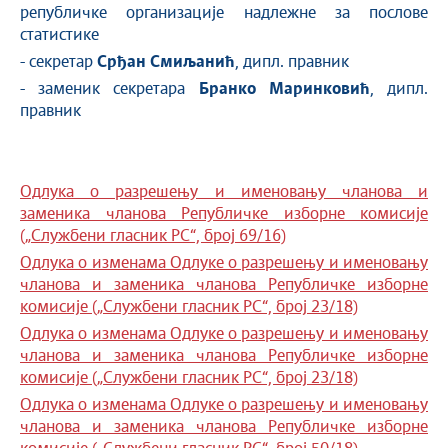
републичке организације надлежне за послове
статистике
- секретар
Срђан Смиљанић
, дипл. правник
- заменик секретара
Бранко Маринковић
, дипл.
правник
Одлука о разрешењу и именовању чланова и
заменика чланова Републичке изборне комисије
(„Службени гласник РС“, број 69/16)
Одлука о изменама Одлуке о разрешењу и именовању
чланова и заменика чланова Републичке изборне
комисије („Службени гласник РС“, број 23/18)
Одлука о изменама Одлуке о разрешењу и именовању
чланова и заменика чланова Републичке изборне
комисије („Службени гласник РС“, број 23/18)
Одлука о изменама Одлуке о разрешењу и именовању
чланова и заменика чланова Републичке изборне