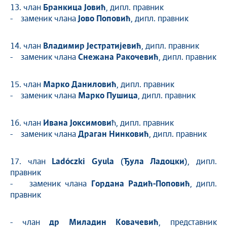
13. члан
Бранкица Јовић
, дипл. правник
- заменик члана
Јово Поповић
, дипл. правник
14. члан
Владимир Јестратијевић
, дипл. правник
- заменик члана
Снежана Ракочевић
, дипл. правник
15. члан
Марко Даниловић
, дипл. правник
- заменик члана
Марко Пушица
, дипл. правник
16. члан
Ивана Јоксимови
ћ, дипл. правник
- заменик члана
Драган Нинковић
, дипл. правник
17. члан
Ladóczki Gyula (Ђула Ладоцки)
, дипл.
правник
- заменик члана
Гордана Радић-Поповић
, дипл.
правник
- члан
др Миладин Ковачевић
, представник