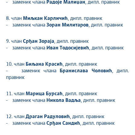
- заменик члана
Радоје Малиџан
, дипл. правник
8. члан
Миљкан Карличић
, дипл. правник
- заменик члана
Зоран Милитаров
, дипл. правник
9. члан
Срђан Зораја
, дипл. правник
- заменик члана
Иван Тодосијевић
, дипл. правник
10. члан
Биљана Красић
, дипл. правник
- заменик члана
Бранислава Чоловић
, дипл.
правник
11. члан
Марица Бурсаћ
, дипл. правник
- заменик члана
Никола Вадља
, дипл. правник
12. члан
Драган Радуловић
, дипл. правник
- заменик члана
Срђан Сандић
, дипл. правник