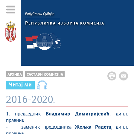
Република Србија
Р
ЕПУБЛИЧКА ИЗБОРНА КОМИСИЈА
АРХИВА
САСТАВИ КОМИСИЈА
Читај ми
2016-2020.
1. председник
Владимир Димитријевић
, дипл.
правник
- заменик председника
Жељка Радета
, дипл.
правник