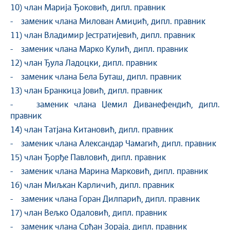
10) члан Марија Ђоковић, дипл. правник
- заменик члана Милован Амиџић, дипл. правник
11) члан Владимир Јестратијевић, дипл. правник
- заменик члана Марко Кулић, дипл. правник
12) члан Ђула Ладоцки, дипл. правник
- заменик члана Бела Буташ, дипл. правник
13) члан Бранкица Јовић, дипл. правник
- заменик члана Џемил Диванефендић, дипл.
правник
14) члан Татјана Китановић, дипл. правник
- заменик члана Александар Чамагић, дипл. правник
15) члан Ђорђе Павловић, дипл. правник
- заменик члана Марина Марковић, дипл. правник
16) члан Миљкан Карличић, дипл. правник
- заменик члана Горан Дилпарић, дипл. правник
17) члан Вељко Одаловић, дипл. правник
- заменик члана Срђан Зораја, дипл. правник