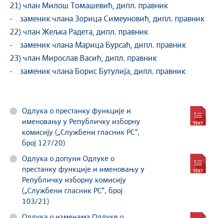
21) члан Милош Томашевић, дипл. правник
- заменик члана Зорица Симеуновић, дипл. правник
22) члан Жељка Радета, дипл. правник
- заменик члана Марица Бурсаћ, дипл. правник
23) члан Мирослав Васић, дипл. правник
- заменик члана Борис Бутулија, дипл. правник
Одлука о престанку функције и
именовању у Републичку изборну
комисију („Службени гласник РС“,
број 127/20)
Одлука о допуни Одлуке о
престанку функције и именовању у
Републичку изборну комисију
(„Службени гласник РС“, број
103/21)
Одлука о изменама Одлуке о