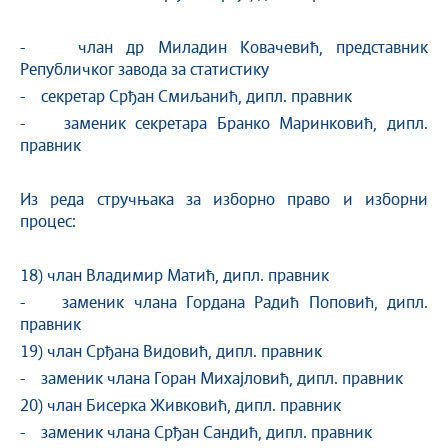
- члан др Миладин Ковачевић, представник
Републичког завода за статистику
- секретар Срђан Смиљанић, дипл. правник
- заменик секретара Бранко Маринковић, дипл.
правник
Из реда стручњака за изборно право и изборни
процес:
18) члан Владимир Матић, дипл. правник
- заменик члана Гордана Радић Поповић, дипл.
правник
19) члан Срђана Видовић, дипл. правник
- заменик члана Горан Михајловић, дипл. правник
20) члан Бисерка Живковић, дипл. правник
- заменик члана Срђан Сандић, дипл. правник