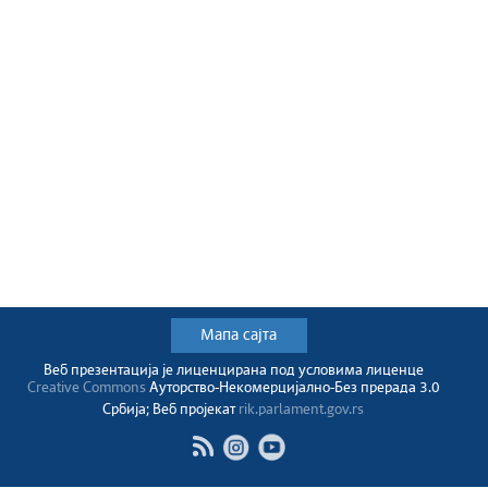
Мапа сајта
Веб презентација jе лиценциранa под условима лиценце
Creative Commons
Ауторство-Некомерцијално-Без прерада 3.0
Србија; Веб пројекат
rik.parlament.gov.rs