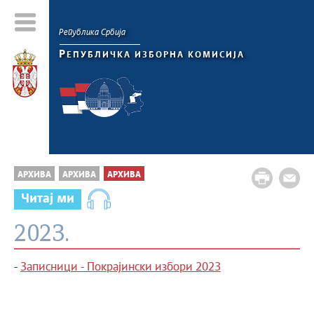
Република Србија
Р
ЕПУБЛИЧКА ИЗБОРНА КОМИСИЈА
АРХИВА
АРХИВА
АРХИВА
Читај ми
2023.
-
Записници - Покрајински избори 2023