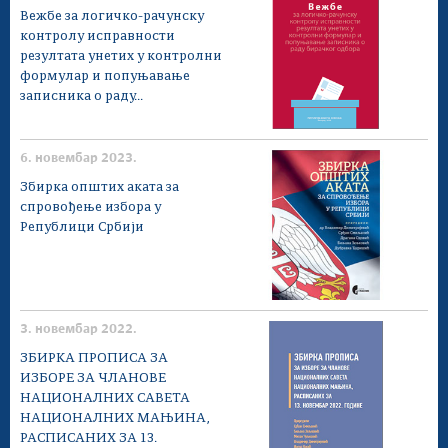
Вежбе за логичко-рачунску
контролу исправности
резултата унетих у контролни
формулар и попуњавање
записника о раду...
6. новембар 2023.
Збирка општих аката за
спровођење избора у
Републици Србији
3. новембар 2022.
ЗБИРКА ПРОПИСА ЗА
ИЗБОРE ЗА ЧЛАНОВЕ
НАЦИОНАЛНИХ САВЕТА
НАЦИОНАЛНИХ МАЊИНА,
РАСПИСАНИХ ЗА 13.