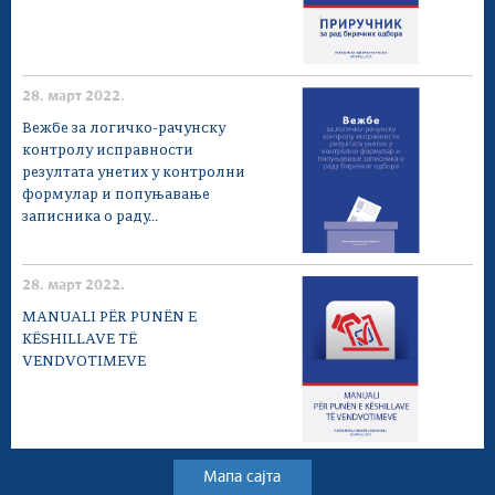
28. март 2022.
Вежбе за логичко-рачунску
контролу исправности
резултата унетих у контролни
формулар и попуњавање
записника о раду...
28. март 2022.
MANUALI PËR PUNËN E
KËSHILLAVE TË
VENDVOTIMEVE
Мапа сајта