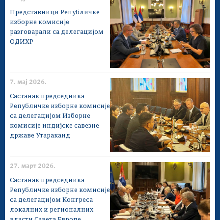
Представници Републичке
изборне комисије
разговарали са делегацијом
ОДИХР
7. мај 2026.
Састанак председника
Републичке изборне комисије
са делегацијом Изборне
комисије индијске савезне
државе Утараканд
27. март 2026.
Састанак председника
Републичке изборне комисије
са делегацијом Конгреса
локалних и регионалних
власти Савета Европе