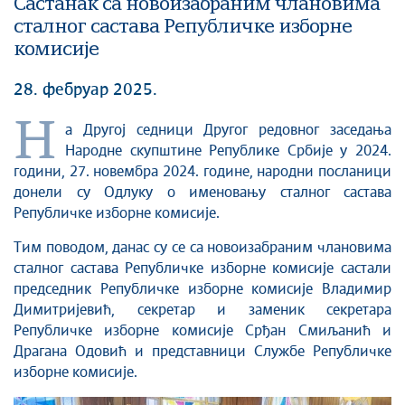
Састанак са новоизабраним члановима
сталног састава Републичке изборне
комисије
28. фебруар 2025.
Н
а Другој седници Другог редовног заседања
Народне скупштине Републике Србије у 2024.
години, 27. новембра 2024. године, народни посланици
донели су Одлуку о именовању сталног састава
Републичке изборне комисије.
Тим поводом, данас су се са новоизабраним члановима
сталног састава Републичке изборне комисије састали
председник Републичке изборне комисије Владимир
Димитријевић, секретар и заменик секретара
Републичке изборне комисије Срђан Смиљанић и
Драгана Одовић и представници Службе Републичке
изборне комисије.