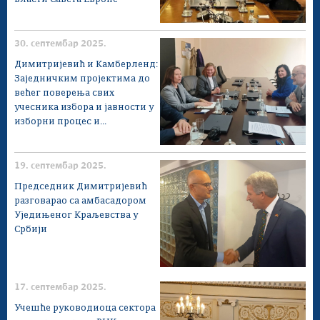
30. септембар 2025.
Димитријевић и Камберленд:
Заједничким пројектима до
већег поверења свих
учесника избора и јавности у
изборни процес и...
19. септембар 2025.
Председник Димитријевић
разговарао са амбасадором
Уједињеног Краљевства у
Србији
17. септембар 2025.
Учешће руководиоца сектора