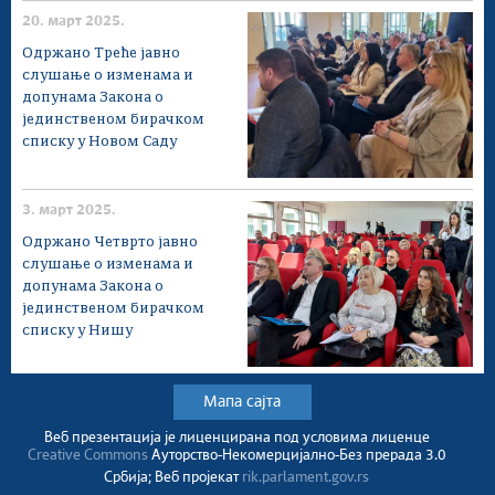
20. март 2025.
Одржано Треће јавно
слушање о изменама и
допунама Закона о
јединственом бирачком
списку у Новом Саду
3. март 2025.
Одржано Четврто јавно
слушање о изменама и
допунама Закона о
јединственом бирачком
списку у Нишу
Мапа сајта
Веб презентација jе лиценциранa под условима лиценце
Creative Commons
Ауторство-Некомерцијално-Без прерада 3.0
Србија; Веб пројекат
rik.parlament.gov.rs