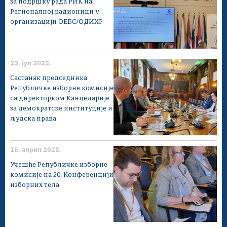
за подршку рада РИК на
Регионалној радионици у
организацији ОЕБС/ОДИХР
23. јул 2025.
Састанак председника
Републичке изборне комисије
са директорком Канцеларије
за демократске институције и
људска права
16. април 2025.
Учешће Републичке изборне
комисије на 20. Конференцији
изборних тела