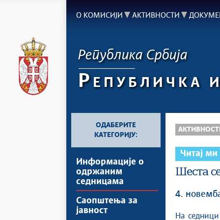
О КОМИСИЈИ
АКТИВНОСТИ
ДОКУМЕ
Република Србија
Р
ЕПУБЛИЧКА 
ОДАБЕРИТЕ
АКТИВНОСТ
КАТЕГОРИЈУ:
Читај ми
Информације о
Шеста с
одржаним
седницама
4. новемб
Саопштења за
јавност
На седници