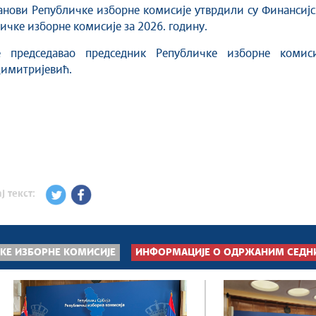
нови Републичке изборне комисије утврдили су Финансијс
ичке изборне комисије за 2026. годину.
 председавао председник Републичке изборне комиси
имитријевић.
ј текст:
КЕ ИЗБОРНЕ КОМИСИЈЕ
ИНФОРМАЦИЈЕ О ОДРЖАНИМ СЕДН