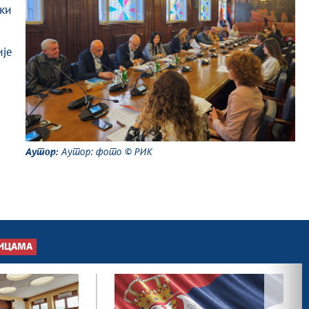
ки
је
Аутор:
Аутор: фото © РИК
ИЦАМА