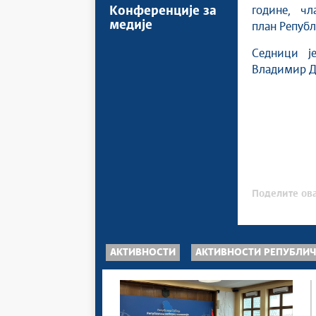
Конференције за
године, чла
медије
план Републ
Седници је
Владимир Д
Поделите ова
АКТИВНОСТИ
АКТИВНОСТИ РЕПУБЛИЧ