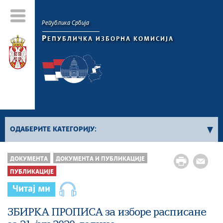
Република Србија
Р
ЕПУБЛИЧКА ИЗБОРНА КОМИСИЈА
ОДАБЕРИТЕ КАТЕГОРИЈУ:
Публикације
ДОКУМЕНТА
ДОКУМЕНТА И ПУБЛИКАЦИЈЕ
ПУБЛИКАЦИЈЕ
Читај ми
ЗБИРКА ПРОПИСА за изборе расписане