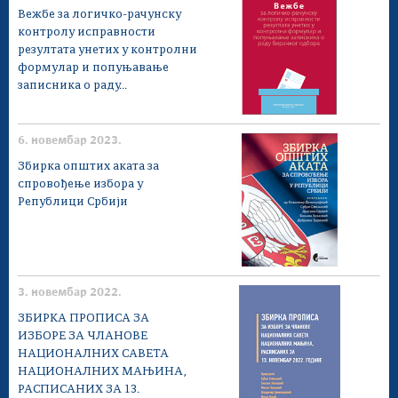
Вежбе за логичко-рачунску
контролу исправности
резултата унетих у контролни
формулар и попуњавање
записника о раду...
6. новембар 2023.
Збирка општих аката за
спровођење избора у
Републици Србији
3. новембар 2022.
ЗБИРКА ПРОПИСА ЗА
ИЗБОРE ЗА ЧЛАНОВЕ
НАЦИОНАЛНИХ САВЕТА
НАЦИОНАЛНИХ МАЊИНА,
РАСПИСАНИХ ЗА 13.