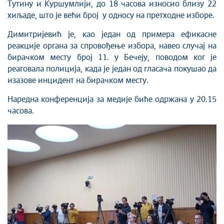
Тутину и Куршумлији, до 18 часова износио близу 22
хиљаде, што је већи број у односу на претходне изборе.
Димитријевић је, као један од примера ефикасне
реакције органа за спровођење избора, навео случај на
бирачком месту број 11. у Бечеју, поводом ког је
реаговала полиција, када је један од гласача покушао да
изазове инцидент на бирачком месту.
Наредна конференција за медије биће одржана у 20.15
часова.