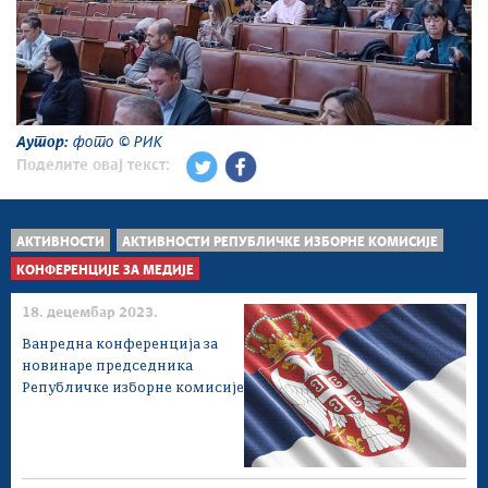
Аутор:
фото © РИК
Поделите овај текст:
АКТИВНОСТИ
АКТИВНОСТИ РЕПУБЛИЧКЕ ИЗБОРНЕ КОМИСИЈЕ
КОНФЕРЕНЦИЈЕ ЗА МЕДИЈЕ
18. децембар 2023.
Ванредна конференција за
новинаре председника
Републичке изборне комисије