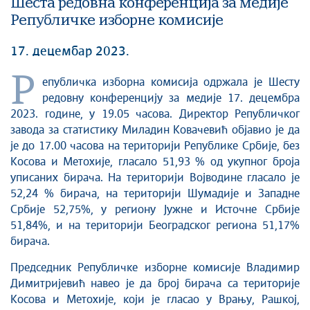
Шеста редовна конференција за медије
Републичке изборне комисије
17. децембар 2023.
Р
епубличка изборна комисија одржала је Шесту
редовну конференцију за медије 17. децембра
2023. године, у 19.05 часова. Директор Републичког
завода за статистику Миладин Ковачевић објавио је да
је до 17.00 часова на територији Републике Србије, без
Косова и Метохије, гласало 51,93 % од укупног броја
уписаних бирача. На територији Војводине гласало је
52,24 % бирача, на територији Шумадије и Запaдне
Србије 52,75%, у региону Јужне и Источне Србије
51,84%, и на територији Београдског региона 51,17%
бирача.
Председник Републичке изборне комисије Владимир
Димитријевић навео је да број бирача са територије
Косова и Метохије, који је гласао у Врању, Рашкој,