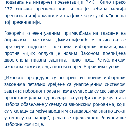
података на интернет презентацији РИК , било преко
177 хиљада прегледа, као и да је већина медија
преносила информације и графике које су обрађене на
тој презентацији.
Говорећи о евентуалним примедбама на гласање на
бирачким местима, Димитријевић је рекао да се
приговри подносе локлним изборним комисијама
против чијих одлука је новим Законом предиђена
двостепена правна заштита, прво пред Републичком
изборнм комисијом, а потом и пред Управним судом.
„Изборне процедуре су по први пут новим изборним
законима детаљно уређене са унапређеним системом
заштите изборног права и нема сумње да су све законом
прописане радње од значаја за утврђивање резулатата
избора обавељене у свему са законским роковима, који
су у складу са међународним стандардима знатно дужи
у односу на раније“, рекао је председник Републичке
изборне комисије.