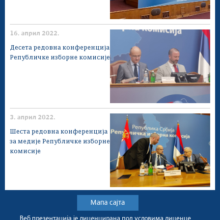
16. април 2022.
Десета редовна конференција
Републичке изборне комисије
3. април 2022.
Шестa редовна конференција
за медије Републичке изборне
комисије
Мапа сајта
Веб презентација jе лиценциранa под условима лиценце