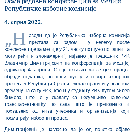
Осма редовна конференција за медије
Републичке изборне комисије
4. април 2022.
„Н
аводи да је Републичка изборна комисија
престала са радом у недељу после
конференције за медије у 21. час су потпуно погршни , а
могу рећи и злонамерни“, изјавио је предсдник РИК
Владимир Димитријевић на конференцији за медије,
одржаној 4. априла. Он је истакао да се цео процес
обраде података, по први пут у историји изборних
процеса у Републици Србији, могао пратити у реалном
времену на сајту РИК, као и у седишту РИК путем видео
бимова, што је у скаладу са несумњиво највећом
транспарентношћу до сада, што је препознато и
похваљено од низа учесника и организација који
посматрају изборни процес.
Димитријевић је нагласио да је од почетка објаве