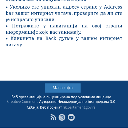
• Уколико сте уписали адресу стране у Address
bar вашег интернет читача, проверите да ли сте
је исправно уписали.
• Потражите у навигацији на овој страни
информације које вас занимају.
• Кликните на Back дугме у вашем интернет
читачу.
Мапа сајта
Веб презентација jе лиценциранa под условима лиценце
Creative Commons
Ауторство-Некомерцијално-Без прерада 3.0
Србија; Веб пројекат
rik.parlament.gov.rs