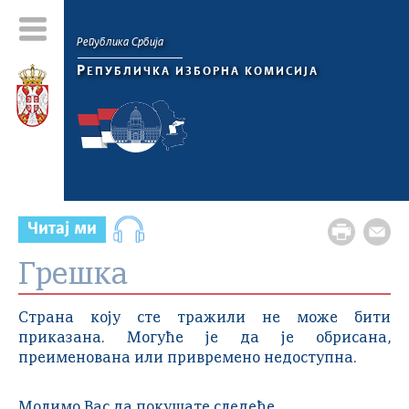
Република Србија
Р
ЕПУБЛИЧКА ИЗБОРНА КОМИСИЈА
Читај ми
Грешка
Страна коју сте тражили не може бити
приказана. Могуће је да је обрисана,
преименована или привремено недоступна.
Молимо Вас да покушате следеће