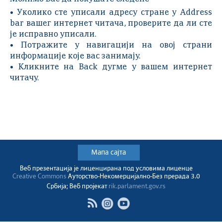
• Уколико сте уписали адресу стране у Address
bar вашег интернет читача, проверите да ли сте
је исправно уписали.
• Потражите у навигацији на овој страни
информације које вас занимају.
• Кликните на Back дугме у вашем интернет
читачу.
Мапа сајта
Веб презентација jе лиценциранa под условима лиценце
Creative Commons
Ауторство-Некомерцијално-Без прерада 3.0
Србија; Веб пројекат
rik.parlament.gov.rs