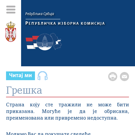
Република Србија
Р
ЕПУБЛИЧКА ИЗБОРНА КОМИСИЈА
Читај ми
Грешка
Страна коју сте тражили не може бити
приказана. Могуће је да је обрисана,
преименована или привремено недоступна.
Молимо Вас да покушате следеће