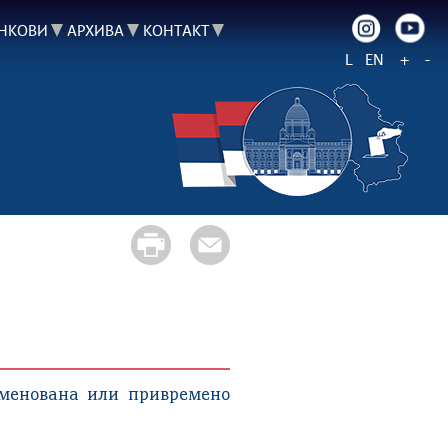
НКОВИ
АРХИВА
КОНТАКТ
L
EN
+
-
именована или привремено