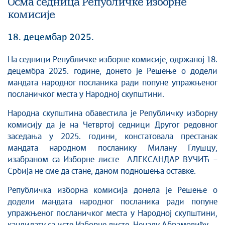
Осма седница Републичке изборне
комисије
18. децембар 2025.
На седници Републичке изборне комисије, одржаној 18.
децембра 2025. године, донето је Решење о додели
мандата народног посланика ради попуне упражњеног
посланичког места у Народној скупштини.
Народна скупштина обавестила је Републичку изборну
комисију да је на Четвртој седници Другог редовног
заседања у 2025. години, констатовала престанак
мандата народном посланику Милану Глушцу,
изабраном са Изборне листе АЛЕКСАНДАР ВУЧИЋ –
Србија не сме да стане, даном подношења оставке.
Републичка изборна комисија донела је Решење о
додели мандата народног посланика ради попуне
упражњеног посланичког места у Народној скупштини,