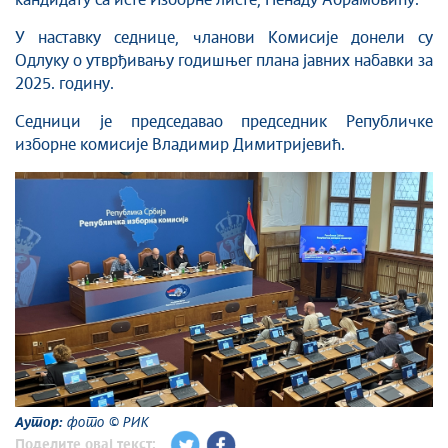
кандидату са исте Изборне листе, Ненаду Абрамовићу.
У наставку седнице, чланови Комисије донели су
Одлуку о утврђивању годишњег плана јавних набавки за
2025. годину.
Седници је председавао председник Републичке
изборне комисије Владимир Димитријевић.
Аутор:
фото © РИК
Поделите овај текст: