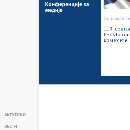
Конференције за
медије
24. јануар 2
110. седн
Републичк
комисије
АКТУЕЛНО
ВЕСТИ