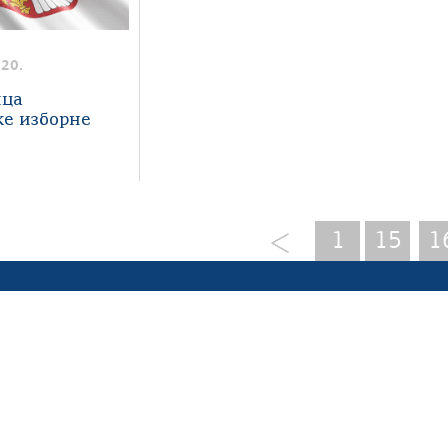
020.
ица
е изборне
1
15
1